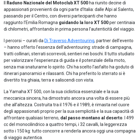
Il
Raduno Nazionale del Motoclub XT 500
ha riunito decine di
appassionati provenienti da ogni parte d’Italia: dalle Alpi al Salento,
passando per il Centro, con diversi partecipanti che hanno
raggiunto l’Emilia Romagna
guidando la loro XT 500
per centinaia
di chilometri, affrontando in prima persona l’autenticità del viaggio.
I percorsi – curati da
Di Traverso Adventouring
, partner dell’evento
– hanno offerto l’essenza dell’adventouring: strade di campagna,
tratti collinari, sterrati scorrevoli, sentieri nei boschi. Il tutto studiato
per valorizzare l’esperienza di guida e il potenziale della moto,
senza mai snaturarne lo spirito. Chi ha scelto l’asfalto ha goduto di
itinerari panoramici e rilassanti. Chi ha preferito lo sterrato si è
divertito tra ghiaia, terra e saliscendi con vista.
La Yamaha XT 500, con la sua ciclistica essenziale e la sua
meccanica sincera, ha dimostrato ancora una volta di essere più
che all’altezza. Costruita tra il 1976 e il 1989, è rimasta nel cuore
degli appassionati proprio per la sua semplicità e la sua capacità di
affrontare qualsiasi terreno,
dal passo montano al deserto
. I 499
cc del monocilindrico a quattro tempi, i 32 cavalli, la leggerezza
sotto i 150 kg: tutto concorre a renderla ancora oggi una compagna
di viaggio autentica.