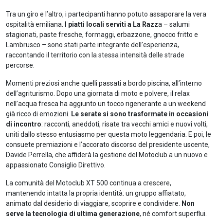
Tra un giro e l’altro, i partecipanti hanno potuto assaporare la vera
ospitalità emiliana.
I piatti locali serviti a La Razz
a – salumi
stagionati, paste fresche, formaggi, erbazzone, gnocco fritto e
Lambrusco – sono stati parte integrante dell’esperienza,
raccontando il territorio con la stessa intensità delle strade
percorse.
Momenti preziosi anche quelli passati a bordo piscina, all’interno
dell’agriturismo. Dopo una giornata di moto e polvere, il relax
nell’acqua fresca ha aggiunto un tocco rigenerante a un weekend
già ricco di emozioni.
Le serate si sono trasformate in occasioni
di incontro
: racconti, aneddoti, risate tra vecchi amici e nuovi volti,
uniti dallo stesso entusiasmo per questa moto leggendaria. E poi, le
consuete premiazioni e l’accorato discorso del presidente uscente,
Davide Perrella, che affiderà la gestione del Motoclub a un nuovo e
appassionato Consiglio Direttivo.
La comunità del Motoclub XT 500 continua a crescere,
mantenendo intatta la propria identità: un gruppo affiatato,
animato dal desiderio di viaggiare, scoprire e condividere.
Non
serve la tecnologia di ultima generazione
, né comfort superflui.