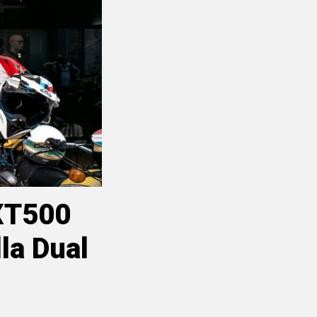
 XT500
la Dual