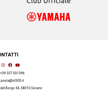
ONTATTI
+39 337 501396
posta@xt500.it
 del Borgo 34, 58010 Sorano