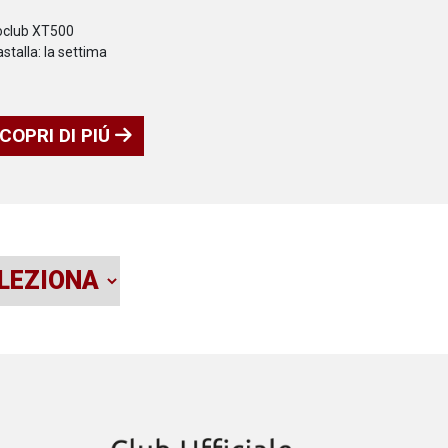
toclub XT500
stalla: la settima
COPRI DI PIÚ