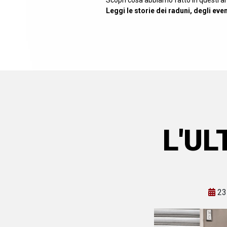
Scopri cosa abbiamo fatto in questi an
Leggi le storie dei raduni, degli ev
L'U
23