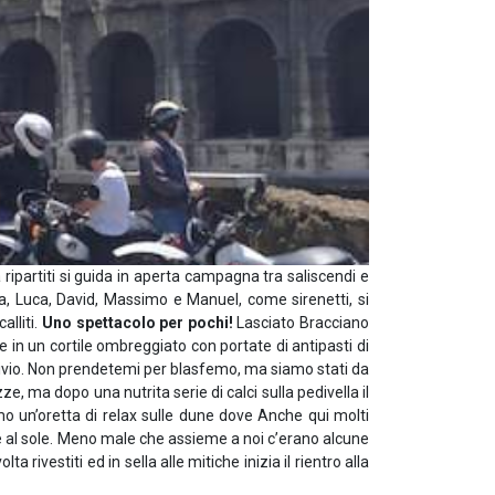
ipartiti si guida in aperta campagna tra saliscendi e
a, Luca, David, Massimo e Manuel, come sirenetti, si
alliti.
Uno spettacolo per pochi!
Lasciato Bracciano
 in un cortile ombreggiato con portate di antipasti di
onvivio. Non prendetemi per blasfemo, ma siamo stati da
e, ma dopo una nutrita serie di calci sulla pedivella il
o un’oretta di relax sulle dune dove Anche qui molti
he al sole. Meno male che assieme a noi c’erano alcune
ivestiti ed in sella alle mitiche inizia il rientro alla