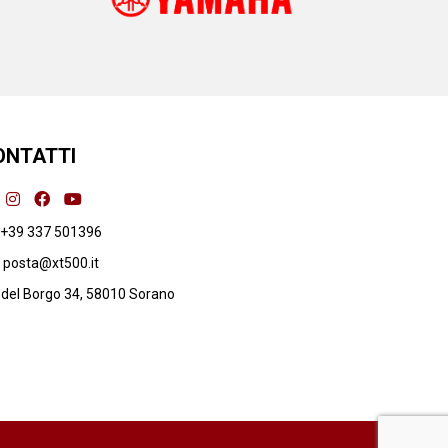
ONTATTI
+39 337 501396
posta@xt500.it
 del Borgo 34, 58010 Sorano