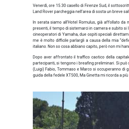
Venerdì, ore 15.30 casello di Firenze Sud, il sottosc
Land Rover parcheggia nell’area di sosta un breve salu
In serata siamo all’Hotel Romulus, già affollato da 
presenti, il tempo di sistemarci in camera e subito si la
cineoperatori di Yamaha, due ospiti speciali direttam
me è molto difficile parlargli a causa della mia “def
italiano. Non so cosa abbiano capito, però non mi ha
Dopo aver affrontato il traffico caotico della capital
partecipanti, si tengono i breafing preliminari. Si può
(Luigi) Fabio, Tommaso e Marco si occuperanno di gesti
guida della fedele XT500, Ma Ginetta mi ricorda a più r