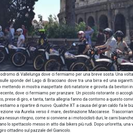
odromo di Vallelunga dove ci fermiamo per una breve sosta. Una volta r
 sulle sponde del Lago di Bracciano dove tra una birra ed una sigarett
mettendo in mostra inaspettate doti natatorie e girovita da bevitori inc
cente, dove ci fermiamo per pranzare. Un piccolo ristorante ci accoglie
sco, prese di giro, e tanta, tanta allegria fanno da contorno a questo c
prestiamo a ripartire di nuovo. Qualche XT a causa del gran caldo fa le bizz
rezione via Aurelia verso il mare, destinazione Maccarese. Trascorriam
 nessun ritegno, come si conviene a i motociclisti duri, le carni bianc
lo spettacolo messo in atto dai bikers più rudi. Dopo un’oretta, una volta r
giro cittadino sul pazzale del Gianicolo.