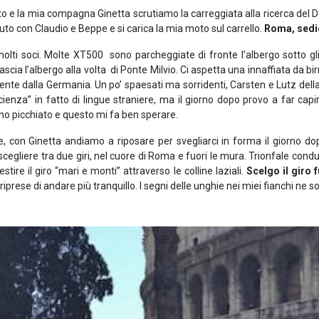
ritto e la mia compagna Ginetta scrutiamo la carreggiata alla ricerca del
to con Claudio e Beppe e si carica la mia moto sul carrello.
Roma, sedi
molti soci. Molte XT500 sono parcheggiate di fronte l’albergo sotto gli
scia l’albergo alla volta di Ponte Milvio. Ci aspetta una innaffiata da birr
ente dalla Germania. Un po’ spaesati ma sorridenti, Carsten e Lutz della
icienza” in fatto di lingue straniere, ma il giorno dopo provo a far capi
nno picchiato e questo mi fa ben sperare.
e, con Ginetta andiamo a riposare per svegliarci in forma il giorno dopo
 scegliere tra due giri, nel cuore di Roma e fuori le mura. Trionfale con
re il giro “mari e monti” attraverso le colline laziali.
Scelgo il giro 
iprese di andare più tranquillo. I segni delle unghie nei miei fianchi ne s