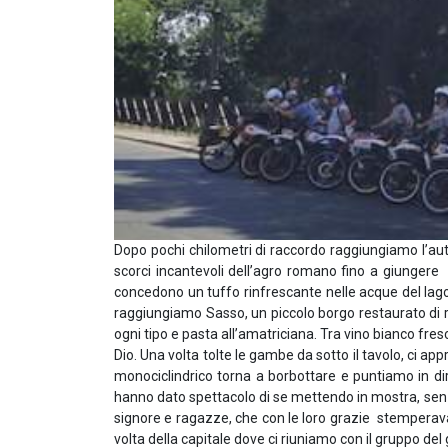
Dopo pochi chilometri di raccordo raggiungiamo l’aut
scorci incantevoli dell’agro romano fino a giungere
concedono un tuffo rinfrescante nelle acque del lago 
raggiungiamo Sasso, un piccolo borgo restaurato di re
ogni tipo e pasta all’amatriciana. Tra vino bianco fre
Dio. Una volta tolte le gambe da sotto il tavolo, ci ap
monociclindrico torna a borbottare e puntiamo in di
hanno dato spettacolo di se mettendo in mostra, senza
signore e ragazze, che con le loro grazie stemperavano 
volta della capitale dove ci riuniamo con il gruppo del 