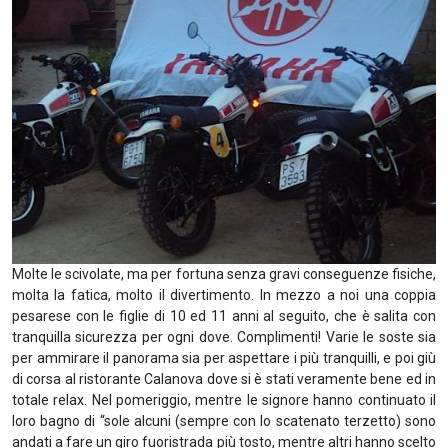
Molte le scivolate, ma per fortuna senza gravi conseguenze fisiche,
molta la fatica, molto il divertimento. In mezzo a noi una coppia
pesarese con le figlie di 10 ed 11 anni al seguito, che è salita con
tranquilla sicurezza per ogni dove. Complimenti! Varie le soste sia
per ammirare il panorama sia per aspettare i più tranquilli, e poi giù
di corsa al ristorante Calanova dove si è stati veramente bene ed in
totale relax. Nel pomeriggio, mentre le signore hanno continuato il
loro bagno di “sole alcuni (sempre con lo scatenato terzetto) sono
andati a fare un giro fuoristrada più tosto, mentre altri hanno scelto