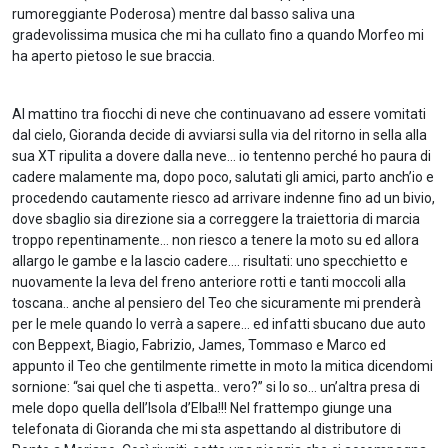
rumoreggiante Poderosa) mentre dal basso saliva una
gradevolissima musica che mi ha cullato fino a quando Morfeo mi
ha aperto pietoso le sue braccia.
Al mattino tra fiocchi di neve che continuavano ad essere vomitati
dal cielo, Gioranda decide di avviarsi sulla via del ritorno in sella alla
sua XT ripulita a dovere dalla neve… io tentenno perché ho paura di
cadere malamente ma, dopo poco, salutati gli amici, parto anch’io e
procedendo cautamente riesco ad arrivare indenne fino ad un bivio,
dove sbaglio sia direzione sia a correggere la traiettoria di marcia
troppo repentinamente… non riesco a tenere la moto su ed allora
allargo le gambe e la lascio cadere…. risultati: uno specchietto e
nuovamente la leva del freno anteriore rotti e tanti moccoli alla
toscana.. anche al pensiero del Teo che sicuramente mi prenderà
per le mele quando lo verrà a sapere… ed infatti sbucano due auto
con Beppext, Biagio, Fabrizio, James, Tommaso e Marco ed
appunto il Teo che gentilmente rimette in moto la mitica dicendomi
sornione: “sai quel che ti aspetta.. vero?” si lo so… un’altra presa di
mele dopo quella dell’Isola d’Elba!!! Nel frattempo giunge una
telefonata di Gioranda che mi sta aspettando al distributore di