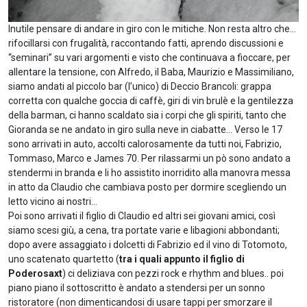
Inutile pensare di andare in giro con le mitiche. Non resta altro che…
rifocillarsi con frugalità, raccontando fatti, aprendo discussioni e
“seminari” su vari argomenti e visto che continuava a fioccare, per
allentare la tensione, con Alfredo, il Baba, Maurizio e Massimiliano,
siamo andati al piccolo bar (l’unico) di Deccio Brancoli: grappa
corretta con qualche goccia di caffè, giri di vin brulè e la gentilezza
della barman, ci hanno scaldato sia i corpi che gli spiriti, tanto che
Gioranda se ne andato in giro sulla neve in ciabatte… Verso le 17
sono arrivati in auto, accolti calorosamente da tutti noi, Fabrizio,
Tommaso, Marco e James 70. Per rilassarmi un pò sono andato a
stendermi in branda e li ho assistito inorridito alla manovra messa
in atto da Claudio che cambiava posto per dormire scegliendo un
letto vicino ai nostri…
Poi sono arrivati il figlio di Claudio ed altri sei giovani amici, così
siamo scesi giù, a cena, tra portate varie e libagioni abbondanti;
dopo avere assaggiato i dolcetti di Fabrizio ed il vino di Totomoto,
uno scatenato quartetto (
tra i quali appunto il figlio di
Poderosaxt
) ci deliziava con pezzi rock e rhythm and blues.. poi
piano piano il sottoscritto è andato a stendersi per un sonno
ristoratore (non dimenticandosi di usare tappi per smorzare il