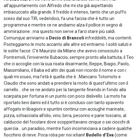
all’appuntamento con Alfredo che mi sta già aspettando
imbacuccato alla grande. Il freddo è intenso, tanto che un puffo
sceso dal suo TIR, vedendoci, fa una faccia che è tutto un
programma e mentre ce ne andiamo alza il pollice in segno di
ammirazione…ma questo non serve a farci stare più caldi.
Comunque arriviamo a
Decio di Brancoli
infreddoliti, ma contenti.
Posteggiamo le moto accanto alle altre ed entriamo. I soliti saluti e
le solite facce. C’è Maurizio da Milano che avevo conosciuto a
Pontremoli, l’irriverente Bubaccio, sempre pronto alla battuta, il Teo
che ci accoglie con la sua risata disarmante, Beppe, Biagio, Paolo,
Massimiliano, il Baba ed altri dei quali non ricordo il nome e con i
quali mi scuso, ma l’età è quella che è…Mancano Totomoto e
Claudio che sono andati a prendere la moto di quest’ultimo con il
carrello… che se ne andato per la tangente finendo in fondo alla
scarpata per fortuna in un punto con poco dislivello. La moto ha
riportato lievi danni ed il tutto si è concluso con tanto spavento
affogato in libagioni e spuntini continui con acciughe marinate,
pizza, schiacciata all’olio, vino, birra, pecorino e pane toscano, al
calduccio del focolare dove scoppiettavano cinque o sei ciocchi di
quercia… un paradiso, mentre fuori incominciava a cadere qualche
fiocchino di neve. Poca roba per noi ixtiani!
Budello d’Eva
(come