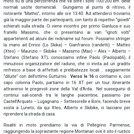
moto su di una percorrenza che va oltre i soliti 100/200 km. delle
normali uscite domenicali. Giungiamo al punto di ritrovo, il
ristorante “Mathis”, intorno alle ore 13.40. Ad attenderci troviamo
già la maggior parte dei partecipanti, con tanto di rispettivi “gioielli”
schierati sulla strada. Ci viene incontro per primo Gianluca e suo
fratello Massimo, che ci presentano ai vari “ignoti volti”
appartenenti ad alcuni dei nickname sul forum. Possiamo stringer
la mano ad Enrico (Lo Skika) – Gianfranco (randetti) – Matteo
(Xteo) – Maurizio – Skibike – Massimo (Max) – Alex – Alberto –
Stefano (Stefano XT); conosciamo infine Paolo (Paolopabli), il
minuzioso organizzatore del raduno, che ci invita ad un gradito
rinfresco a base di affettati e prelibatezze locali … saggiamente
“diluite” con dell’ottimo Gutturnio.
Verso le 16
ci contiamo e, con
capo colonna Paolo, partiamo in 16 XT per un tour itinerante
attraverso le pregevoli zone della Val d’Arda. Nel susseguirsi di
continui sali-scendi tra le langhe piacentine, passiamo per
Castell’Arquato – Lugagnano – Settesorelle e Bore, facendo breve
sosta a Luneto; da qui Xteo, Alberto e Skibike, ci lasciano per
riprendere la strada di casa.
Risaliti in moto prendiamo la via di Pellegrino Parmense,
raggiungendo la soprastante regione Montanari ove è sito il rustico