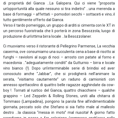
di proprietà del Gianca …La Galopera. Qui ci viene “proposta
un’opportunità alla quale nessuno si tira indietro” …una merenda a
base di formaggi – affettati – pomodori secchi – sottaceti e vino; il
tutto gentilmente offerto dal Gianca.
Verso il tardo pomeriggio, un gruppo di arditi si cimenta con le XT in
un percorso fuoristrada che li porterà in zona Besozzola, luogo di
produzione di un’ottima birra locale …la Besozzolaner.
Ci muoviamo verso il ristorante di Pellegrino Parmense, La vecchia
caserma, ove consumiamo una succulenta cena a base di risotto ai
funghi – ravioloni al sugo di noci – arrosto con patate al forno e
macedonia …”adeguatamente conditi” da Gutturnio – birra e locale
vino bianco (!). Dopo un’interminabile serie di brindisi ed aver
conosciuto anche “Jabbar”, che si prodigherà nell’animare la
serata, “visitiamo cautamente” un raduno di camionisti con
annesso spettacolino di quattro belle ragazze agghindate da cow-
boy !. Tornati al rustico del Gianca, quattro chiacchiere – qualche
grappino – Led Zeppelin & Rolling Stones, uniti alla chitarra di
Tommaso (Lampadina), pongono la parola fine all’indimenticabile
giornata; peccato solo che Stefano si sia fatto male al malleolo
destro …la classica “messa in moto” mal riuscita! A giorno fatto